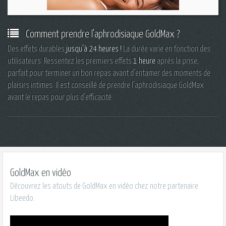
Comment prendre l'aphrodisiaque GoldMax ?
Des effets durables
jusqu'à 24 heures !
La durée varie en fonction des
utilisateurs. Ressentez les premiers effets
1 heure
après la prise,
parfait pour terminer un bon repas avant d'entamer des moments de
plaisirs intimes. Il est conseillé de prendre l'aphrodisiaque GoldMax
avant le repas pour plus d'efficacité.
GoldMax en vidéo
Découvrez les atouts de GoldMax en vidéo chez notre partenaire
Libeedo.