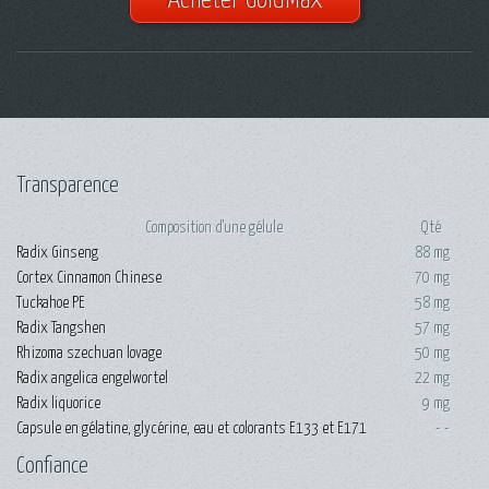
Transparence
Composition d'une gélule
Qté
Radix Ginseng
88 mg
Cortex Cinnamon Chinese
70 mg
Tuckahoe PE
58 mg
Radix Tangshen
57 mg
Rhizoma szechuan lovage
50 mg
Radix angelica engelwortel
22 mg
Radix liquorice
9 mg
Capsule en gélatine, glycérine, eau et colorants E133 et E171
- -
Confiance